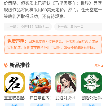
价策略，但实质上已确认《马里奥赛车：世界》等旗
舰级作品将同样采用80美元定价。然而，任天堂这一
策略能否取得成功，还有待观察。
上一篇：
《巫师3》NS版几乎不赚钱 《赛博朋克2077》Switch 2版截图
下一篇：
最后一页
免责声明：
网发此文仅为传递信息，不代表认同其观点或证
实其描述。同时文中图片应用自网络，如有侵权请联系删除。
新品推荐
更多
宝宝取名起名app
疯狂章鱼内置MOD菜单
武道对决v1.0最新版
冒险公社手机