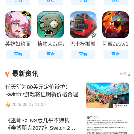
查看
查看
查看
查看
英雄如约而至v7.6.332安卓版
植物大战僵尸Free
巴士模拟城市之旅
闪耀战记v1.
查看
查看
查看
查看
最新资讯
更多
任天堂为80美元定价辩护：
Switch2游戏将证明新价格合理
2025-05-17 11:28
《巫师3》NS版几乎不赚钱
《赛博朋克2077》Switch 2版