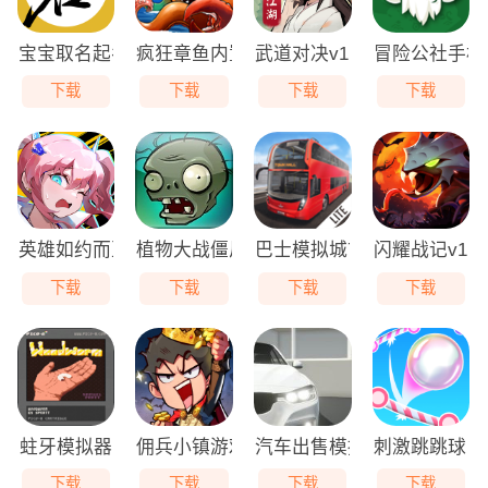
宝宝取名起名app
疯狂章鱼内置MOD菜单
武道对决v1.0最新版
冒险公社手机
下载
下载
下载
下载
英雄如约而至v7.6.332安卓版
植物大战僵尸Free
巴士模拟城市之旅
闪耀战记v1.
下载
下载
下载
下载
蛀牙模拟器
佣兵小镇游戏
汽车出售模拟器
刺激跳跳球 v
下载
下载
下载
下载