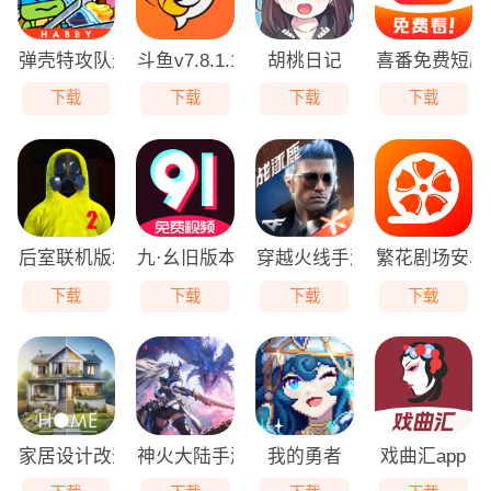
弹壳特攻队最新版
斗鱼v7.8.1.1最新版
胡桃日记
喜番免费短剧a
下载
下载
下载
下载
后室联机版2最新版
九·幺旧版本
穿越火线手游体验服
繁花剧场安卓
下载
下载
下载
下载
家居设计改造王无限金币
神火大陆手游
我的勇者
戏曲汇app