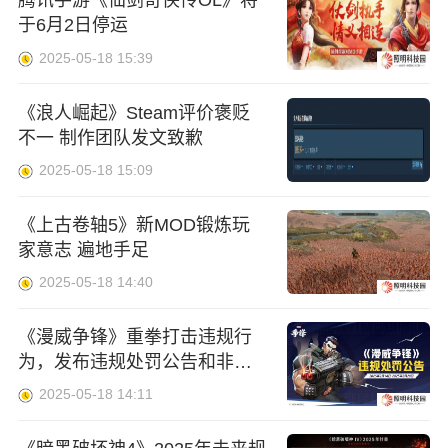
腾讯手游《仙剑奇侠传OL》将
于6月2日停运
2025-05-18 15:39
《浪人崛起》Steam评价褒贬
不一 制作团队发文致歉
2025-05-18 15:09
《上古卷轴5》新MOD锻炼玩
家意志 遍地手足
2025-05-18 14:40
《漫威争锋》重拳打击违规行
为，发布违规处罚公告和非法
插件公告，坚决捍卫游戏公
2025-05-18 14:11
平！