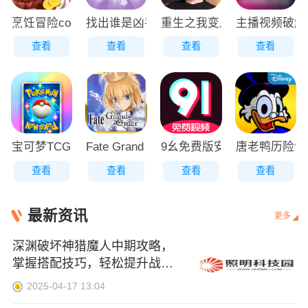
烹饪冒险cooking正版
找出谁是凶手游戏安卓最新手机版v1.4
重生之我变成了妹子
主播视频破解
查看
查看
查看
查看
宝可梦TCG手游
Fate Grand Order日服
9幺免费版安装5258
唐老鸭历险记
查看
查看
查看
查看
最新资讯
更多
深渊破坏神猎魔人中期攻略，
掌握搭配技巧，轻松提升战
力！
2025-04-17 13:04