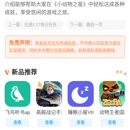
介绍能够帮助大家在《小动物之星》中轻松达成各种
成就，享受悠闲的游戏之旅。
上一篇：
光遇3.27每日任务怎么做-光遇3月27日每日任务做法攻略
下一篇：
最后一页
免责声明：
网发此文仅为传递信息，不代表认同其观点或证
实其描述。同时文中图片应用自网络，如有侵权请联系删除。
新品推荐
更多
飞鸟听书app去广告版
高殿战记手游
睡眠小屋VIP免费版
动物王者国际服
查看
查看
查看
查看