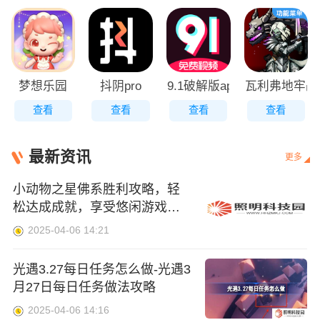
梦想乐园
抖阴pro
9.1破解版apk免费版
瓦利弗地牢战
查看
查看
查看
查看
最新资讯
更多
小动物之星佛系胜利攻略，轻
松达成成就，享受悠闲游戏之
旅
2025-04-06 14:21
光遇3.27每日任务怎么做-光遇3
月27日每日任务做法攻略
2025-04-06 14:16